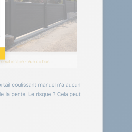
seuil incliné - Vue de bas
ortail coulissant manuel n’a aucun
e la pente. Le risque ? Cela peut