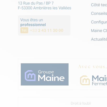
13 Rue du Pas / BP 7
Côté te
F-53300 Ambrières les Vallées
Conseil
Vous êtes un
Configu
professionnel
+33
2 43 11 30 00
Tel.
Maine C
Actualit
Avec vous
Droit à l'oubli