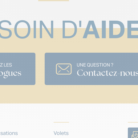
SOIN D'
AID
Z LES
UNE QUESTION ?
ogues
Contactez-nou
isations
Volets