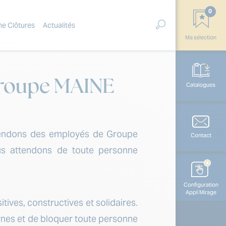
0
ne Clôtures
Actualités
Ma sélection
 Groupe MAINE
Catalogues
attendons des employés de Groupe
Contact
us attendons de toute personne
Configuration
Appli Mirage
ves, constructives et solidaires.
rnes et de bloquer toute personne