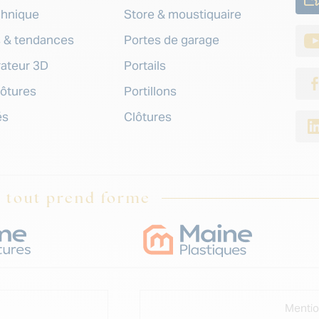
chnique
Store & moustiquaire
s & tendances
Portes de garage
rateur 3D
Portails
lôtures
Portillons
és
Clôtures
, tout prend forme
Mentio