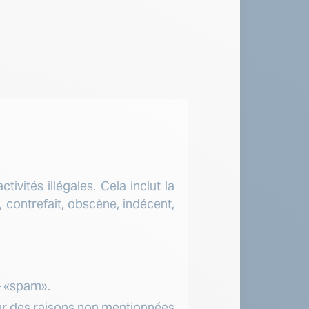
vités illégales. Cela inclut la
, contrefait, obscène, indécent,
– «spam».
our des raisons non mentionnées