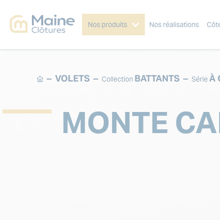
Nos produits
Nos réalisations
Côt
VOLETS
BATTANTS
À
Collection
Série
MONTE CA