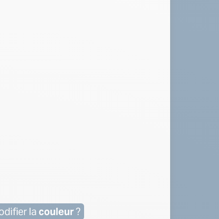
difier la
couleur
?