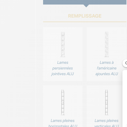
REMPLISSAGE
Lames
Lames à
persiennées
l'américaine
jointives ALU
ajourées ALU
Lames pleines
Lames pleines
horizontales ALU
verticales ALU