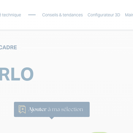
é technique
Conseils & tendances
Configurateur 3D
Mai
 CADRE
RLO
Ajouter
à ma sélection