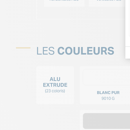
 battants à cadre MONTE CARLO
LES
COULEURS
ALU
EXTRUDE
(23 coloris)
BLANC PUR
9010 G