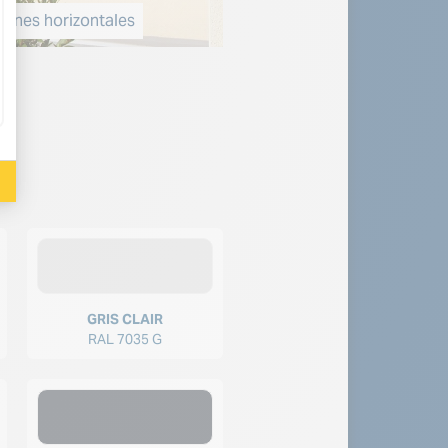
Volets battants à cadre M
ines horizontales
GRIS CLAIR
RAL 7035 G