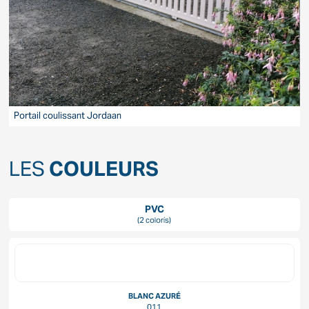
Portail coulissant Jordaan
P
LES
COULEURS
PVC
(2 coloris)
BLANC AZURÉ
011