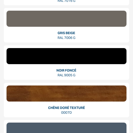
RAL 7016 G
GRIS BEIGE
RAL 7006 G
NOIR FONCÉ
RAL 9005 G
CHÊNE DORÉ TEXTURÉ
0007D