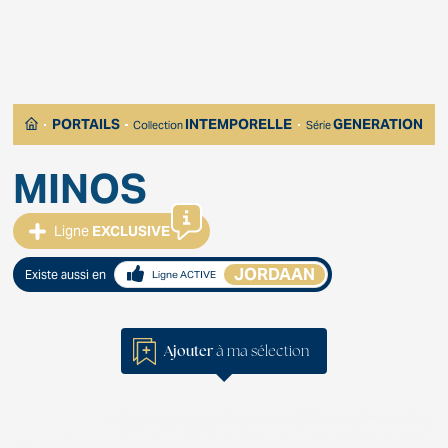
PORTAILS
INTEMPORELLE
GENERATION
Collection
Série
MINOS
Ligne
EXCLUSIVE
JORDAAN
Existe aussi en
Ligne ACTIVE
Ajouter
à ma sélection