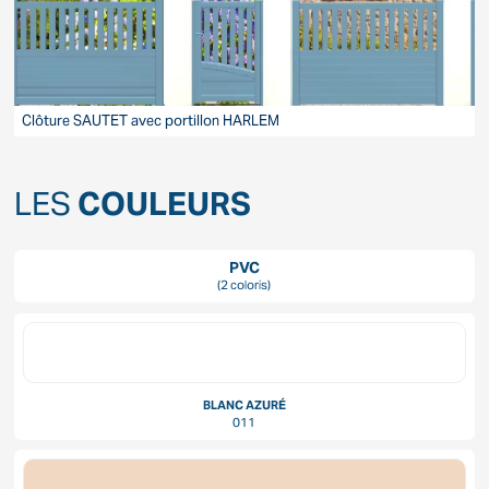
Clôture SAUTET avec portillon HARLEM
C
LES
COULEURS
PVC
(2 coloris)
BLANC AZURÉ
011