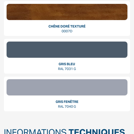
CHÊNE DORÉ TEXTURÉ
0007D
GRIS BLEU
RAL 7031 G
GRIS FENÊTRE
RAL 7040 G
INFORMATIONS
TECHNIQUES