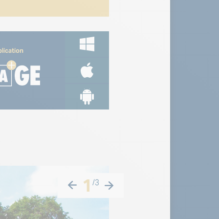
lication
1
/
3