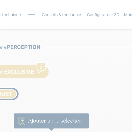
é technique
Conseils & tendances
Configurateur 3D
Mai
PERCEPTION
érie
ne
EXCLUSIVE
QUET
Ajouter
à ma sélection