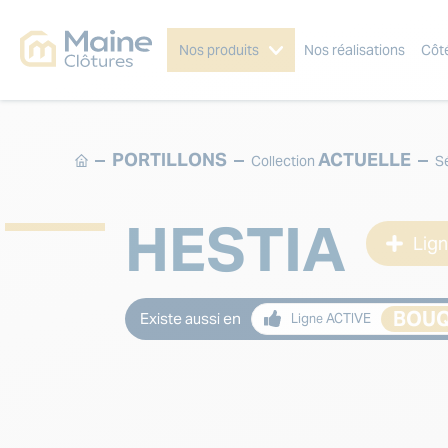
Nos produits
Nos réalisations
Côt
PORTILLONS
ACTUELLE
Collection
S
HESTIA
Lig
BOU
Existe aussi en
Ligne ACTIVE