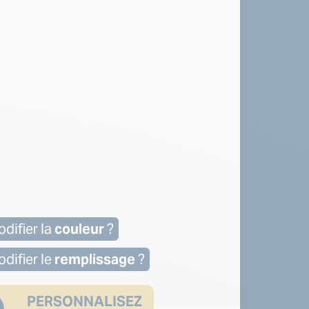
difier la
couleur
?
difier le
remplissage
?
PERSONNALISEZ