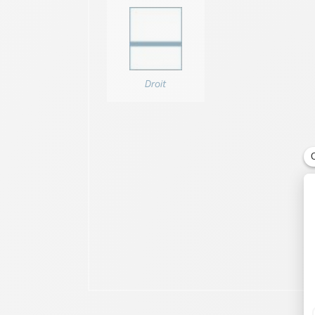
Droit
on BOUQUET avec déco S