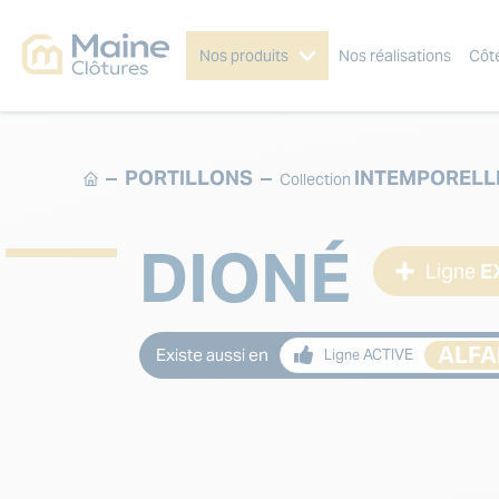
Nos produits
Nos réalisations
Côt
PORTILLONS
INTEMPORELL
Collection
DIONÉ
Ligne
E
ALF
Existe aussi en
Ligne ACTIVE