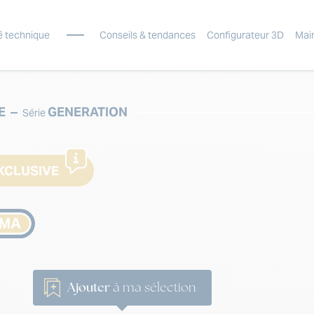
é technique
Conseils & tendances
Configurateur 3D
Mai
E
GENERATION
Série
XCLUSIVE
AMA
Ajouter
à ma sélection