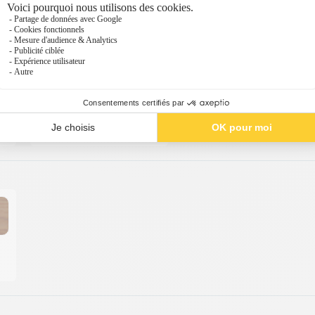
SABLE
023