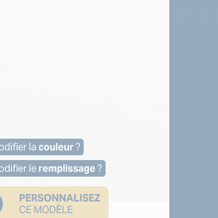
difier la
couleur
?
difier le
remplissage
?
PERSONNALISEZ
CE MODÈLE