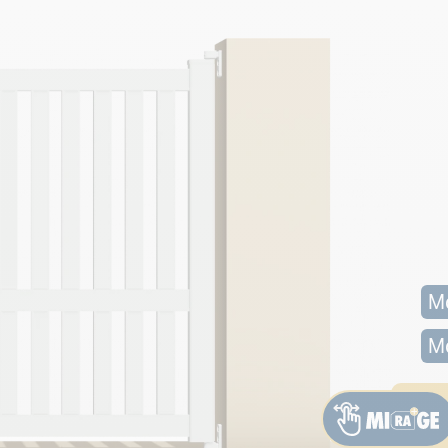
Mo
Mo