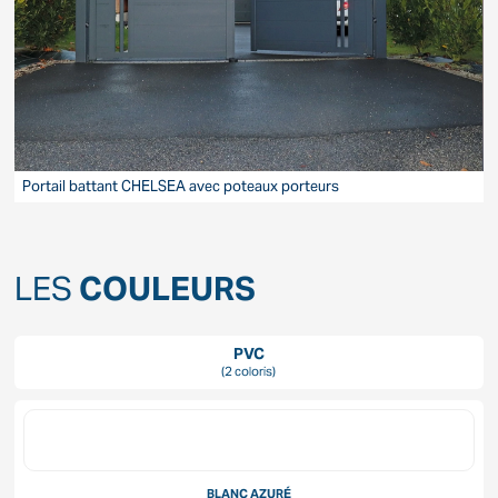
Portail battant CHELSEA avec poteaux porteurs
P
LES
COULEURS
PVC
(2 coloris)
BLANC AZURÉ