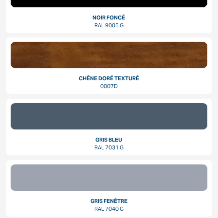
NOIR FONCÉ
RAL 9005 G
CHÊNE DORÉ TEXTURÉ
0007D
GRIS BLEU
RAL 7031 G
GRIS FENÊTRE
RAL 7040 G