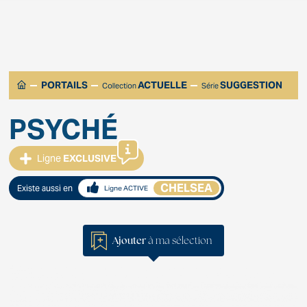
PORTAILS
ACTUELLE
SUGGESTION
Collection
Série
PSYCHÉ
Ligne
EXCLUSIVE
CHELSEA
Existe aussi en
Ligne ACTIVE
Ajouter
à ma sélection