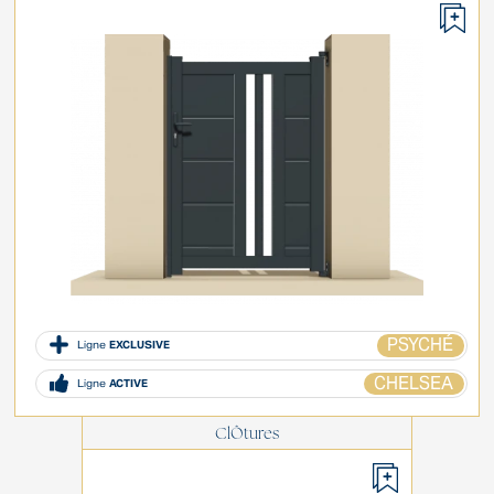
PSYCHÉ
Ligne
EXCLUSIVE
CHELSEA
Ligne
ACTIVE
ClÔtures