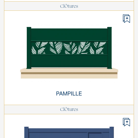
ClÔtures
PAMPILLE
ClÔtures