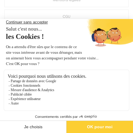
CGU
Politique d'utilisation des médias sociaux de Groupe MAINE
Suppression compte Mirage
Crédits Agence de communication
Plan du site
Gestion des cookies
Groupe Maine
, une société du groupe
Bouyer Leroux
0
Ma sélection
Catalogues
Contact