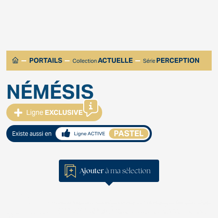
PORTAILS
ACTUELLE
PERCEPTION
Collection
Série
NÉMÉSIS
Ligne
EXCLUSIVE
PASTEL
Existe aussi en
Ligne ACTIVE
Ajouter
à ma sélection