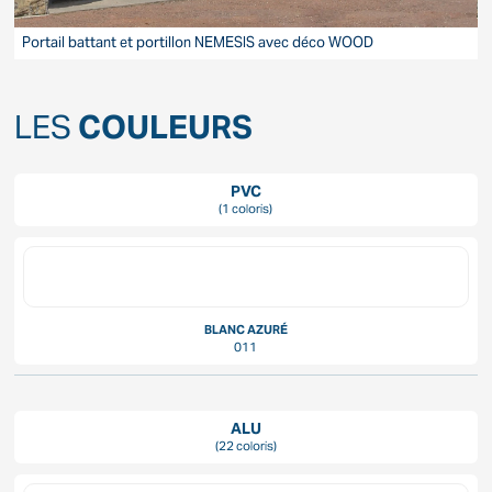
Portail battant et portillon NEMESIS avec déco WOOD
P
LES
COULEURS
PVC
(1 coloris)
BLANC AZURÉ
011
ALU
(22 coloris)