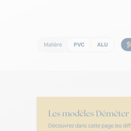
Matière
PVC
ALU
Les modèles Déméter
Découvrez dans cette page les diffé