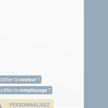
difier la
couleur
?
difier le
remplissage
?
PERSONNALISEZ