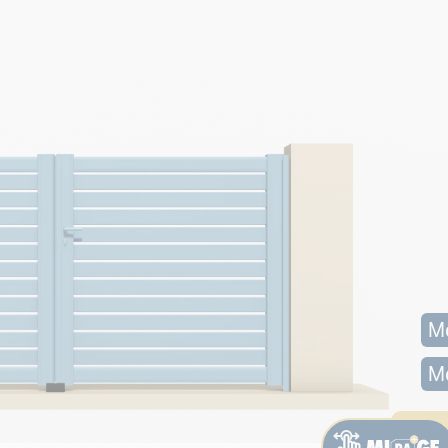
Mo
Mo