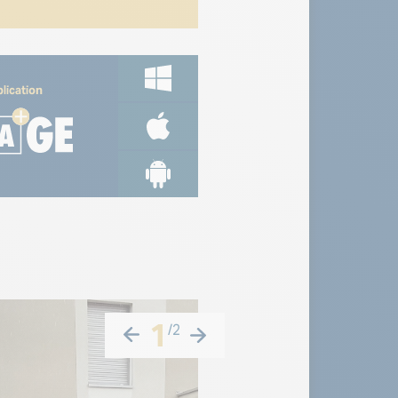
lication
1
/
2