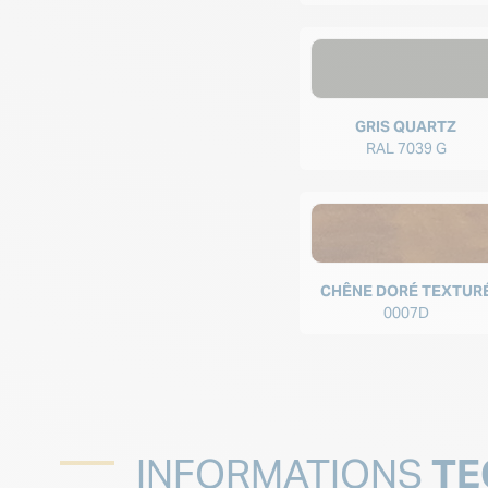
GRIS QUARTZ
RAL 7039 G
CHÊNE DORÉ TEXTUR
0007D
INFORMATIONS
TE