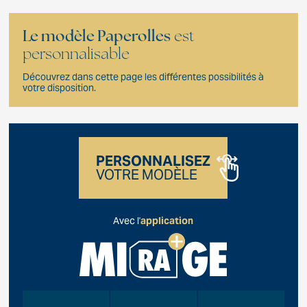
Le modèle Paperolles
est
personnalisable
Découvrez dans cette page les différentes possibilités à
votre disposition.
PERSONNALISEZ
VOTRE MODÈLE
Avec l'
application