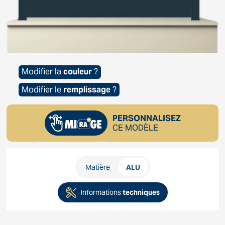
Modifier la
couleur
?
Modifier le
remplissage
?
PERSONNALISEZ
CE MODÈLE
Matière
ALU
Informations
techniques