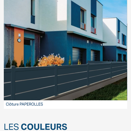
Clôture PAPEROLLES
C
LES
COULEURS